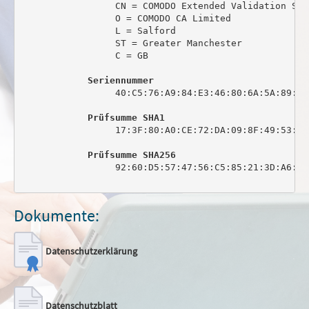
                 CN = COMODO Extended Validation Sec
                 O = COMODO CA Limited

                 L = Salford

                 ST = Greater Manchester

                 C = GB

Seriennummer
                 40:C5:76:A9:84:E3:46:80:6A:5A:89:0C:
Prüfsumme SHA1
                 17:3F:80:A0:CE:72:DA:09:8F:49:53:44
Prüfsumme SHA256
                 92:60:D5:57:47:56:C5:85:21:3D:A6:6C
Dokumente:
Datenschutzerklärung
Datenschutzblatt