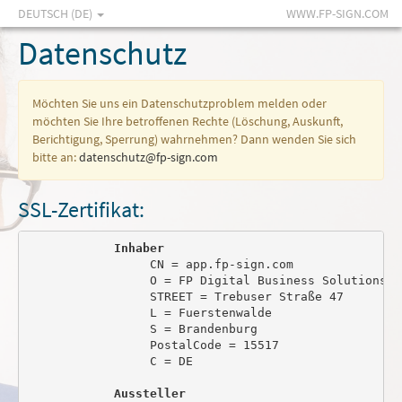
DEUTSCH (DE)
WWW.FP-SIGN.COM
Datenschutz
Möchten Sie uns ein Datenschutzproblem melden oder
möchten Sie Ihre betroffenen Rechte (Löschung, Auskunft,
Berichtigung, Sperrung) wahrnehmen? Dann wenden Sie sich
bitte an:
datenschutz@fp-sign.com
SSL-Zertifikat:
Inhaber
                 CN = app.fp-sign.com

                 O = FP Digital Business Solutions Gm
                 STREET = Trebuser Straße 47

                 L = Fuerstenwalde

                 S = Brandenburg

                 PostalCode = 15517

                 C = DE

Aussteller