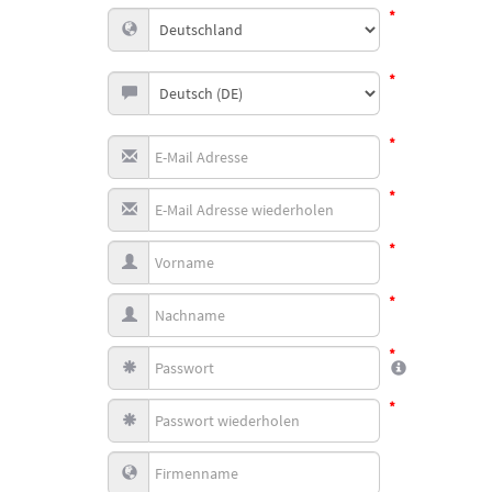
*
*
*
*
*
*
*
*